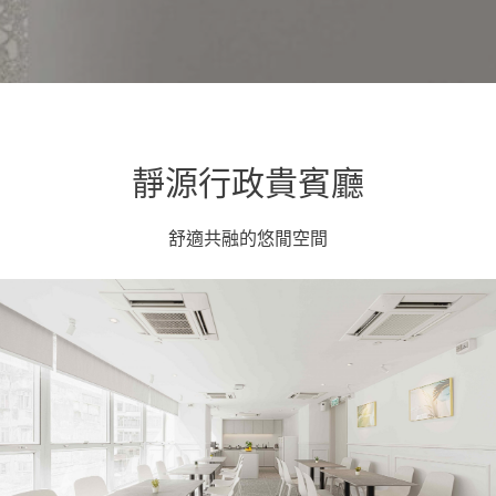
靜源行政貴賓廳
舒適共融的悠閒空間