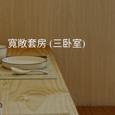
寬敞套房 (三卧室)