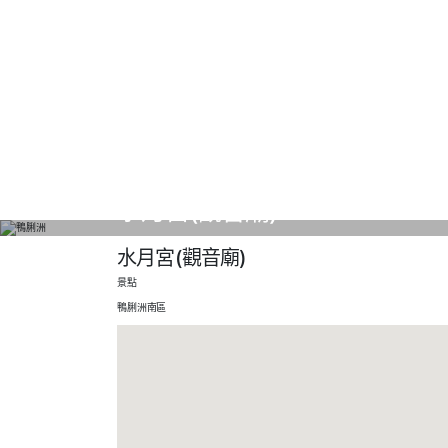
水月宮(觀音廟)
水月宮(觀音廟)
景點
鴨脷洲
南區