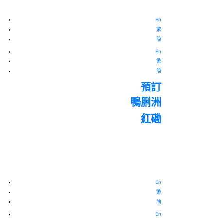
En
繁
简
En
繁
简
預訂
鴨脷洲
紅磡
En
繁
简
En