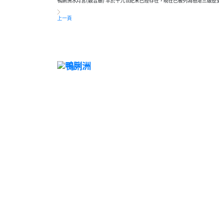
鴨脷洲水月宮(觀音廟) 早於十九世紀末已經存在，現在已被列為香港三級
上一頁