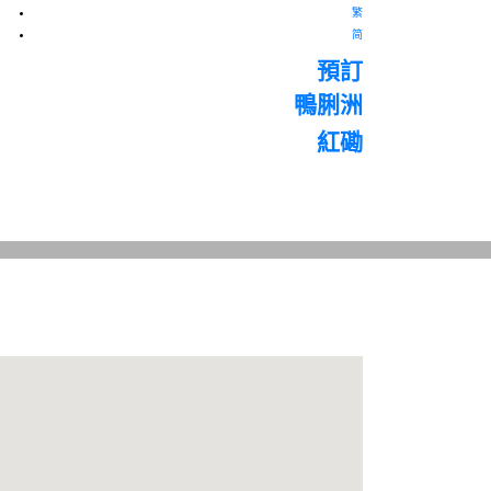
繁
简
預訂
鴨脷洲
紅磡