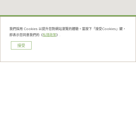
鴨脷洲
我們採用 Cookies 以提升您對網站瀏覽的體驗。當按下「接受Cookies」鍵，
即表示您同意我們的《
私隱政策
》.
紅磡
香港科學館是一個充滿創意與知識的地方，適合所有年
接受
齡層的訪客。設有不同互動展覽，令您親手體驗科學的
預訂
奇妙。
上一頁