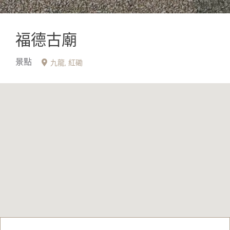
福德古廟
景點
九龍
紅磡