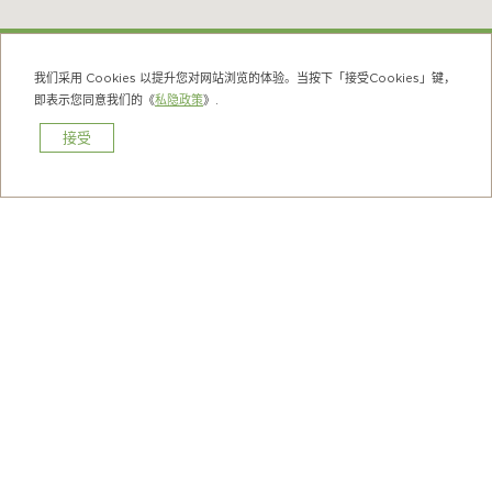
鸭脷洲
我们采用 Cookies 以提升您对网站浏览的体验。当按下「接受Cookies」键，
即表示您同意我们的《
私隐政策
》.
红磡
在红磡开业多年打下根基，街坊学生喜爱光顾的老店,
接受
以串燒馳名。
预订
上一頁
酒店简介
住宿