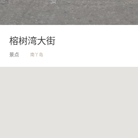
榕树湾大街
南丫岛
景点