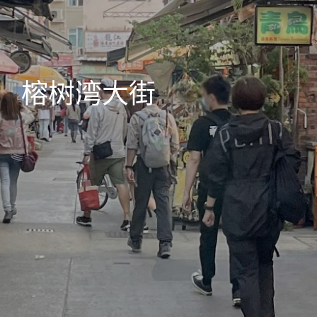
榕树湾大街